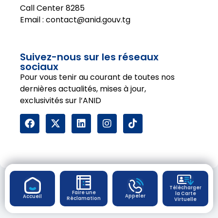
Call Center 8285
Email :
contact@anid.gouv.tg
Suivez-nous sur les réseaux
sociaux
Pour vous tenir au courant de toutes nos
dernières actualités, mises à jour,
exclusivités sur l’ANID
Copyright - 2026 Agence Nationale de
Télécharger
l'Identification
Faire une
la Carte
Appeler
Accueil
Réclamation
Virtuelle