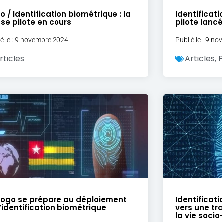
o / Identification biométrique : la
Identificat
se pilote en cours
pilote lanc
ié le : 9 novembre 2024
Publié le : 9 n
rticles
Articles
,
P
Togo se prépare au déploiement
Identificat
l’identification biométrique
vers une tr
la vie soci