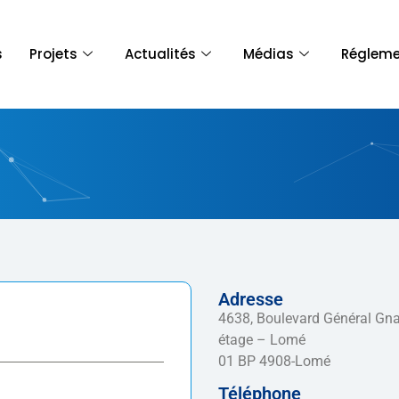
s
Projets
Actualités
Médias
Régleme
Adresse
4638, Boulevard Général G
étage – Lomé
01 BP 4908-Lomé
Téléphone