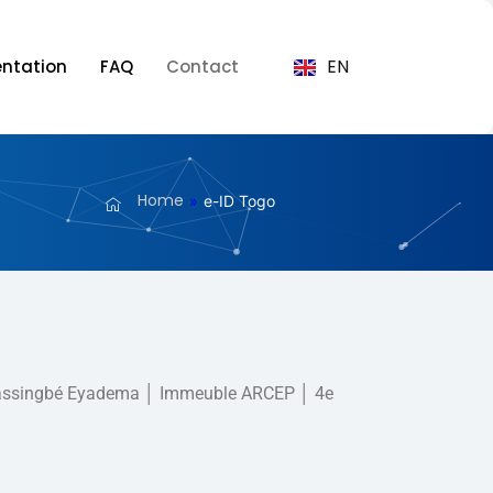
EN
ntation
FAQ
Contact
Home
»
e-ID Togo
nassingbé Eyadema │ Immeuble ARCEP │ 4e