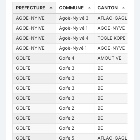
PREFECTURE
COMMUNE
CANTON
L
AGOE-NYIVE
Agoè-Nylvé 3
AFLAO-GAGLI
A
AGOE-NYIVE
Agoè-Nylvé 1
AGOE-NYVE
A
AGOE-NYIVE
Agoè-Nylvé 4
TOGLE KOPE
A
AGOE-NYIVE
Agoè-Nyvé 1
AGOE-NYVE
A
GOLFE
Golfe 4
AMOUTIVE
A
GOLFE
Golfe 3
BE
R
GOLFE
Golfe 3
BE
R
GOLFE
Golfe 3
BE
G
GOLFE
Golfe 3
BE
D
GOLFE
Golfe 2
BE
T
GOLFE
Golfe 2
BE
K
GOLFE
Golfe 2
BE
H
GOLFE
Golfe 5
AFLAO-GAGLI
A